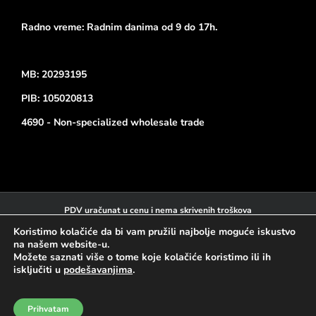
Radno vreme: Radnim danima od 9 do 17h.
MB: 20293195
PIB: 105020813
4690 - Non-specialized wholesale trade
PDV uračunat u cenu i nema skrivenih troškova
Kartično plaćanje na sajtu:
Koristimo kolačiće da bi vam pružili najbolje moguće iskustvo
na našem website-u.
Možete saznati više o tome koje kolačiće koristimo ili ih
isključiti u
podešavanjima
.
Prihvatam