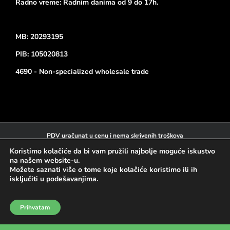
Radno vreme: Radnim danima od 9 do 17h.
MB: 20293195
PIB: 105020813
4690 - Non-specialized wholesale trade
PDV uračunat u cenu i nema skrivenih troškova
Kartično plaćanje na sajtu:
Koristimo kolačiće da bi vam pružili najbolje moguće iskustvo
na našem website-u.
Možete saznati više o tome koje kolačiće koristimo ili ih
isključiti u
podešavanjima
.
Prihvatam