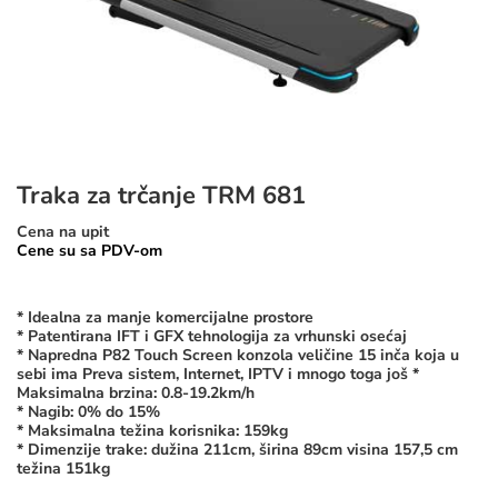
Traka za trčanje TRM 681
Cena na upit
Cene su sa PDV-om
* Idealna za manje komercijalne prostore
* Patentirana IFT i GFX tehnologija za vrhunski osećaj
* Napredna P82 Touch Screen konzola veličine 15 inča koja u
sebi ima Preva sistem, Internet, IPTV i mnogo toga još *
Maksimalna brzina: 0.8-19.2km/h
* Nagib: 0% do 15%
* Maksimalna težina korisnika: 159kg
* Dimenzije trake: dužina 211cm, širina 89cm visina 157,5 cm
težina 151kg