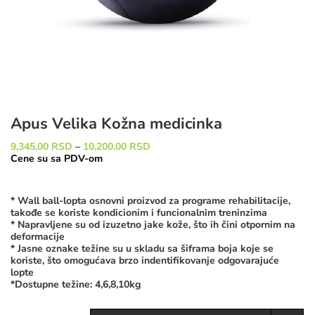
Apus Velika Kožna medicinka
Raspon
9,345.00
RSD
–
10,200.00
RSD
cena:
Cene su sa PDV-om
od
9,345.00 RSD
do
* Wall ball-lopta osnovni proizvod za programe rehabilitacije,
10,200.00 RSD
takođe se koriste kondicionim i funcionalnim treninzima
* Napravljene su od izuzetno jake kože, što ih čini otpornim na
deformacije
* Jasne oznake težine su u skladu sa šiframa boja koje se
koriste, što omogućava brzo indentifikovanje odgovarajuće
lopte
*Dostupne težine: 4,6,8,10kg