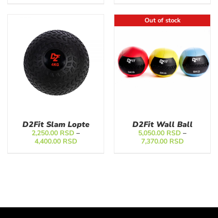
od
2,620.00 RSD
Out of stock
do
3,820.00 RSD
D2Fit Slam Lopte
D2Fit Wall Ball
2,250.00
RSD
–
5,050.00
RSD
–
Raspon
Raspon
4,400.00
RSD
7,370.00
RSD
cena:
cena:
od
od
2,250.00 RSD
5,050.00 
do
do
4,400.00 RSD
7,370.00 