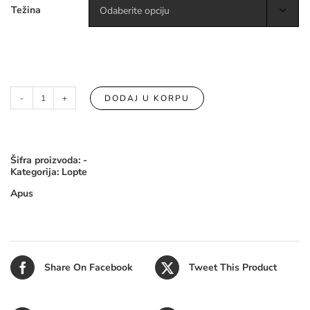
Težina

DODAJ U KORPU
Apus
Velika
Kožna
medicinka
količina
Šifra proizvoda:
-
Kategorija:
Lopte
Apus
Share On Facebook
Tweet This Product