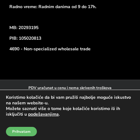
Radno vreme: Radnim danima od 9 do 17h.
MB: 20293195
PIB: 105020813
4690 - Non-specialized wholesale trade
PDV uračunat u cenu i nema skrivenih troškova
Kartično plaćanje na sajtu:
Koristimo kolačiće da bi vam pružili najbolje moguće iskustvo
na našem website-u.
Možete saznati više o tome koje kolačiće koristimo ili ih
isključiti u
podešavanjima
.
Prihvatam