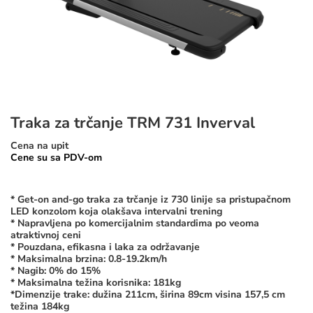
Traka za trčanje TRM 731 Inverval
Cena na upit
Cene su sa PDV-om
* Get-on and-go traka za trčanje iz 730 linije sa pristupačnom
LED konzolom koja olakšava intervalni trening
* Napravljena po komercijalnim standardima po veoma
atraktivnoj ceni
* Pouzdana, efikasna i laka za održavanje
* Maksimalna brzina: 0.8-19.2km/h
* Nagib: 0% do 15%
* Maksimalna težina korisnika: 181kg
*Dimenzije trake: dužina 211cm, širina 89cm visina 157,5 cm
težina 184kg